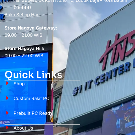
Hill Superblok R3H No.10-12, Lubuk Baja - Kota Batam
(29444)
Buka Setiap Hari
Store Nagoya Gateway:
09.00 – 21.00 WIB
Store Nagoya Hill:
09.00 – 22.00 WIB
Quick Links
Shop
Custom Rakit PC
Prebuilt PC Ready
About Us