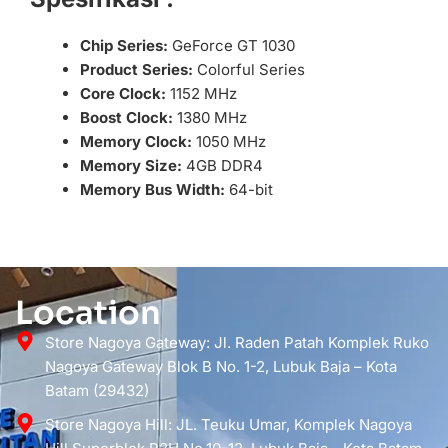
Chip Series:
GeForce GT 1030
Product Series:
Colorful Series
Core Clock:
1152 MHz
Boost Clock:
1380 MHz
Memory Clock:
1050 MHz
Memory Size:
4GB DDR4
Memory Bus Width:
64-bit
Location
Store Nagoya Gateway: Jl. Raden Patah Komplek Ruko
Nagoya Gateway Blok B No. 1-2, Lubuk Baja – Kota
Batam (29432)
Store Nagoya Hill: JL. Teuku Umar, Komplek Nagoya