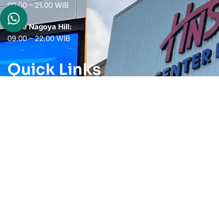
09.00 – 21.00 WIB
Store Nagoya Hill:
09.00 – 22.00 WIB
Quick Links
Shop
Custom Rakit PC
Prebuilt PC Ready
About Us
Our Blogs