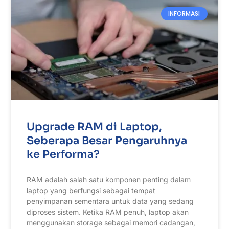
INFORMASI
Upgrade RAM di Laptop,
Seberapa Besar Pengaruhnya
ke Performa?
RAM adalah salah satu komponen penting dalam
laptop yang berfungsi sebagai tempat
penyimpanan sementara untuk data yang sedang
diproses sistem. Ketika RAM penuh, laptop akan
menggunakan storage sebagai memori cadangan,