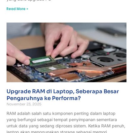
Read More »
Upgrade RAM di Laptop, Seberapa Besar
Pengaruhnya ke Performa?
November 23, 2025
RAM adalah salah satu komponen penting dalam laptop
yang berfungsi sebagai tempat penyimpanan sementara
untuk data yang sedang diproses sistem. Ketika RAM penuh,
laptop akan menggunakan storage sebagai memori