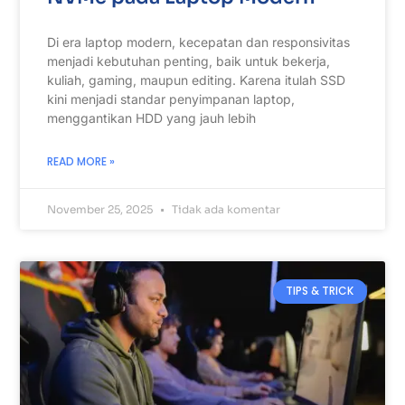
Di era laptop modern, kecepatan dan responsivitas
menjadi kebutuhan penting, baik untuk bekerja,
kuliah, gaming, maupun editing. Karena itulah SSD
kini menjadi standar penyimpanan laptop,
menggantikan HDD yang jauh lebih
READ MORE »
November 25, 2025
Tidak ada komentar
TIPS & TRICK