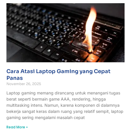
Cara Atasi Laptop Gaming yang Cepat
Panas
November 26, 2025
Laptop gaming memang dirancang untuk menangani tugas
berat seperti bermain game AAA, rendering, hingga
multitasking intens. Namun, karena komponen di dalamnya
bekerja sangat keras dalam ruang yang relatif sempit, laptop
gaming sering mengalami masalah cepat
Read More »