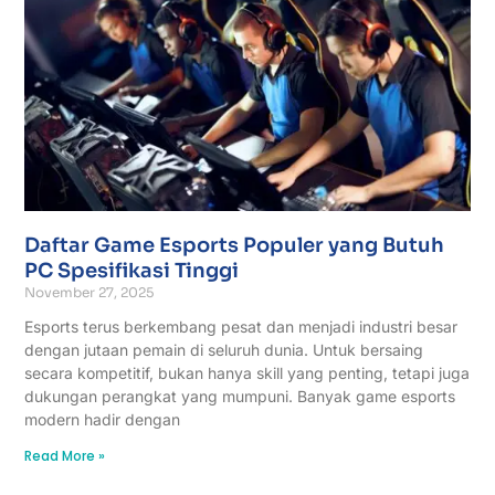
Daftar Game Esports Populer yang Butuh
PC Spesifikasi Tinggi
November 27, 2025
Esports terus berkembang pesat dan menjadi industri besar
dengan jutaan pemain di seluruh dunia. Untuk bersaing
secara kompetitif, bukan hanya skill yang penting, tetapi juga
dukungan perangkat yang mumpuni. Banyak game esports
modern hadir dengan
Read More »