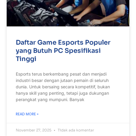
Daftar Game Esports Populer
yang Butuh PC Spesifikasi
Tinggi
Esports terus berkembang pesat dan menjadi
industri besar dengan jutaan pemain di seluruh
dunia. Untuk bersaing secara kompetitif, bukan
hanya skill yang penting, tetapi juga dukungan
perangkat yang mumpuni. Banyak
READ MORE »
November 27, 2025
Tidak ada komentar