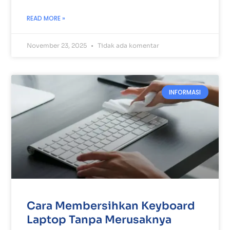
READ MORE »
November 23, 2025
Tidak ada komentar
INFORMASI
Cara Membersihkan Keyboard
Laptop Tanpa Merusaknya