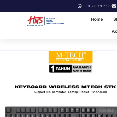
082169703377
Home
S
Ac