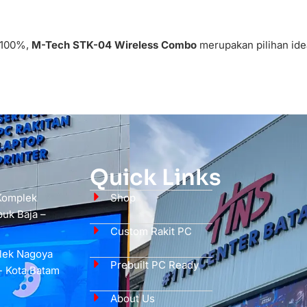
l 100%,
M-Tech STK-04 Wireless Combo
merupakan pilihan ide
Quick Links
 Komplek
Shop
uk Baja –
Custom Rakit PC
plek Nagoya
Prebuilt PC Ready
- Kota Batam
About Us