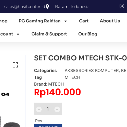
sales@hnsitcenter.id
Batam, Indonesia
hop
PC Gaming Rakitan
Cart
About Us
count
Claim & Support
Our Blog
SET COMBO MTECH STK-04
Categories
AKSESSORIES KOMPUTER
,
KE
Tag
MTECH
Brand:
MTECH
Rp
140.000
Pcs