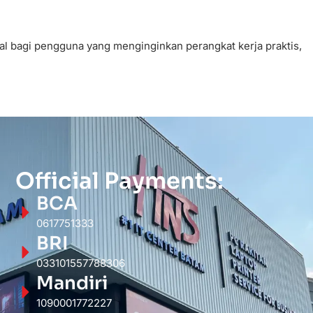
al bagi pengguna yang menginginkan perangkat kerja praktis,
Official Payments:
BCA
0617751333
BRI
033101557788306
Mandiri
1090001772227