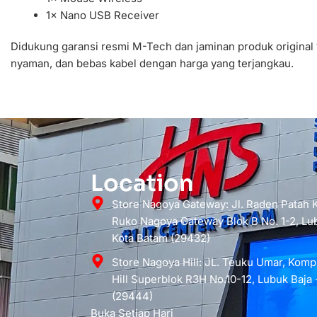
1× Nano USB Receiver
Didukung garansi resmi M-Tech dan jaminan produk origina
nyaman, dan bebas kabel dengan harga yang terjangkau.
Location
Store Nagoya Gateway: Jl. Raden Patah
Ruko Nagoya Gateway Blok B No. 1-2, Lub
Kota Batam (29432)
Store Nagoya Hill: JL. Teuku Umar, Kom
Hill Superblok R3H No.10-12, Lubuk Baja 
(29444)
Buka Setiap Hari