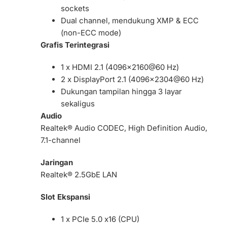
sockets
Dual channel, mendukung XMP & ECC
(non-ECC mode)
Grafis Terintegrasi
1 x HDMI 2.1 (4096×2160@60 Hz)
2 x DisplayPort 2.1 (4096×2304@60 Hz)
Dukungan tampilan hingga 3 layar
sekaligus
Audio
Realtek® Audio CODEC, High Definition Audio,
7.1-channel
Jaringan
Realtek® 2.5GbE LAN
Slot Ekspansi
1 x PCIe 5.0 x16 (CPU)