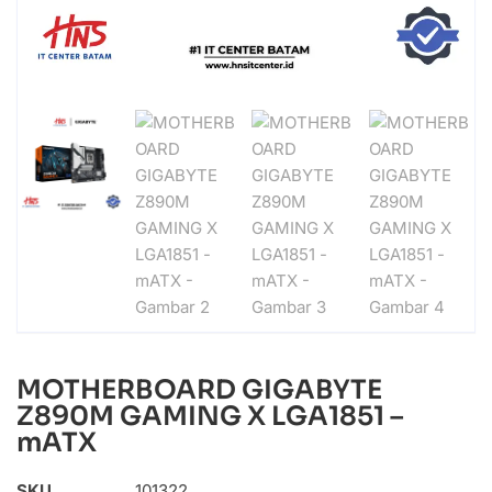
MOTHERBOARD GIGABYTE
Z890M GAMING X LGA1851 –
mATX
SKU
101322