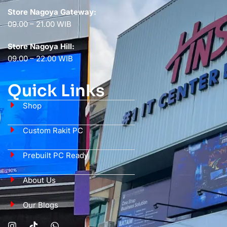
Store Nagoya Gateway:
09.00 – 21.00 WIB
Store Nagoya Hill:
09.00 – 22.00 WIB
Quick Links
Shop
Custom Rakit PC
Prebuilt PC Ready
About Us
Our Blogs