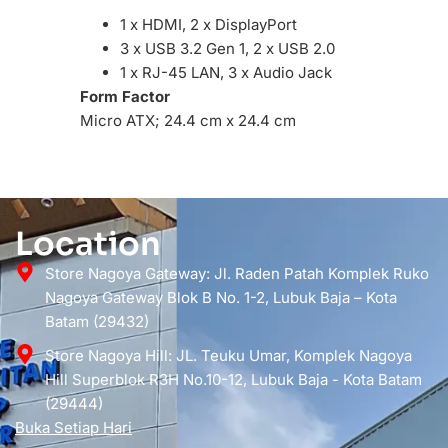
1 x HDMI, 2 x DisplayPort
3 x USB 3.2 Gen 1, 2 x USB 2.0
1 x RJ-45 LAN, 3 x Audio Jack
Form Factor
Micro ATX; 24.4 cm x 24.4 cm
Location
Store Nagoya Gateway: Jl. Raden Patah Komplek Ruko
Nagoya Gateway Blok B No. 1-2, Lubuk Baja – Kota
Batam (29432)
Store Nagoya Hill: JL. Teuku Umar, Komplek Nagoya
Hill Superblok R3H No.10-12, Lubuk Baja - Kota Batam
(29444)
Buka Setiap Hari