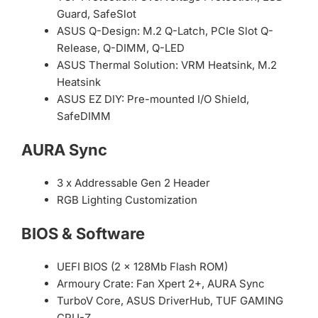
Guard, SafeSlot
ASUS Q-Design: M.2 Q-Latch, PCIe Slot Q-
Release, Q-DIMM, Q-LED
ASUS Thermal Solution: VRM Heatsink, M.2
Heatsink
ASUS EZ DIY: Pre-mounted I/O Shield,
SafeDIMM
AURA Sync
3 x Addressable Gen 2 Header
RGB Lighting Customization
BIOS & Software
UEFI BIOS (2 x 128Mb Flash ROM)
Armoury Crate: Fan Xpert 2+, AURA Sync
TurboV Core, ASUS DriverHub, TUF GAMING
CPU-Z