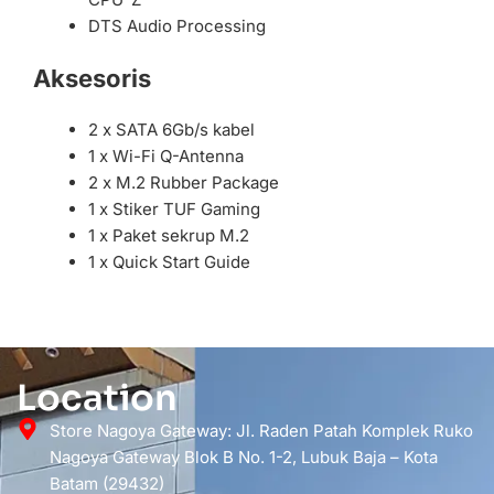
DTS Audio Processing
Aksesoris
2 x SATA 6Gb/s kabel
1 x Wi-Fi Q-Antenna
2 x M.2 Rubber Package
1 x Stiker TUF Gaming
1 x Paket sekrup M.2
1 x Quick Start Guide
Location
Store Nagoya Gateway: Jl. Raden Patah Komplek Ruko
Nagoya Gateway Blok B No. 1-2, Lubuk Baja – Kota
Batam (29432)