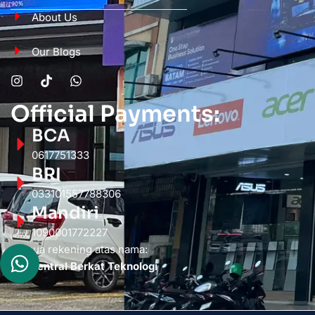
About Us
Our Blogs
Official Payments:
BCA
0617751333
BRI
033101557788306
Mandiri
1090001772227
Semua rekening atas nama:
PT. Sentral Berkat Teknologi