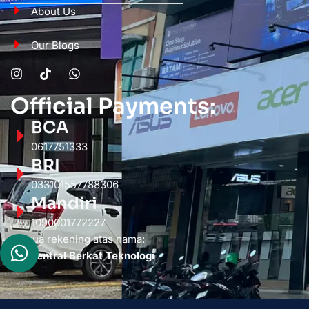
About Us
Our Blogs
Official Payments:
BCA
0617751333
BRI
033101557788306
Mandiri
1090001772227
Semua rekening atas nama:
PT. Sentral Berkat Teknologi