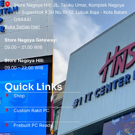
Store Nagoya Hill: JL. Teuku Umar, Komplek Nagoya
Hill Superblok R3H No.10-12, Lubuk Baja - Kota Batam
(29444)
Buka Setiap Hari
Store Nagoya Gateway:
09.00 – 21.00 WIB
Store Nagoya Hill:
09.00 – 22.00 WIB
Quick Links
Shop
Custom Rakit PC
Prebuilt PC Ready