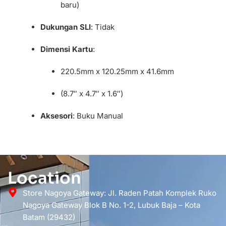
baru)
Dukungan SLI
: Tidak
Dimensi Kartu
:
220.5mm x 120.25mm x 41.6mm
(8.7″ x 4.7″ x 1.6″)
Aksesori
: Buku Manual
Location
Store Nagoya Gateway: Jl. Raden Patah Komplek Ruko
Nagoya Gateway Blok B No. 1-2, Lubuk Baja – Kota
Batam (29432)