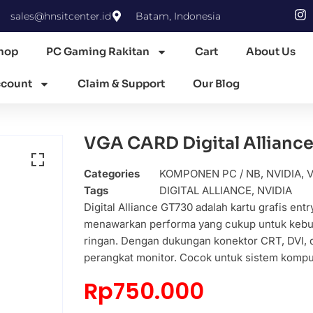
sales@hnsitcenter.id
Batam, Indonesia
hop
PC Gaming Rakitan
Cart
About Us
count
Claim & Support
Our Blog
VGA CARD Digital Allian
Categories
KOMPONEN PC / NB
,
NVIDIA
,
V
Tags
DIGITAL ALLIANCE
,
NVIDIA
Digital Alliance GT730 adalah kartu grafis e
menawarkan performa yang cukup untuk kebutu
ringan. Dengan dukungan konektor CRT, DVI, da
perangkat monitor. Cocok untuk sistem kompu
Rp
750.000