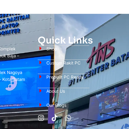
Quick Links
 Komplek
Shop
uk Baja –
Custom Rakit PC
plek Nagoya
Prebuilt PC Ready
- Kota Batam
About Us
Our Blogs