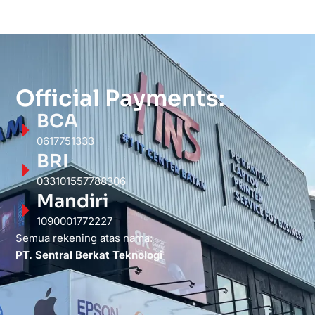
Official Payments:
BCA
0617751333
BRI
033101557788306
Mandiri
1090001772227
Semua rekening atas nama:
PT. Sentral Berkat Teknologi