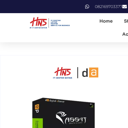
082169703377
Home
S
Ac