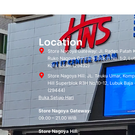
Location
Store Nagoya Gateway: Jl. Raden Patah
Ruko Nagoya Gateway Blok B No. 1-2, Lub
Kota Batam (29432)
Store Nagoya Hill: JL. Teuku Umar, Kom
Hill Superblok R3H No.10-12, Lubuk Baja 
(29444)
Buka Setiap Hari
Store Nagoya Gateway:
09.00 – 21.00 WIB
Store Nagoya Hill: