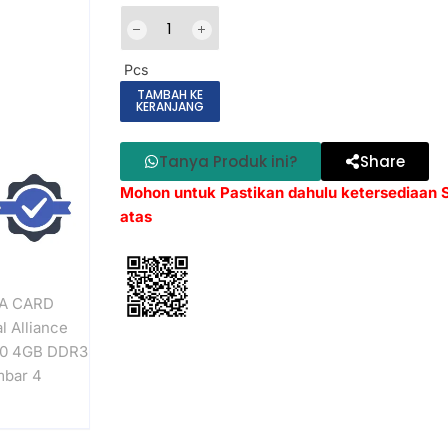
Pcs
TAMBAH KE
KERANJANG
Tanya Produk ini?
Share
Mohon untuk Pastikan dahulu ketersediaan
atas