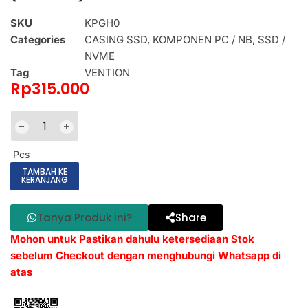
SKU
KPGH0
Categories
CASING SSD
,
KOMPONEN PC / NB
,
SSD /
NVME
Tag
VENTION
Rp
315.000
Pcs
TAMBAH KE
KERANJANG
Tanya Produk ini?
Share
Mohon untuk Pastikan dahulu ketersediaan Stok
sebelum Checkout dengan menghubungi Whatsapp di
atas