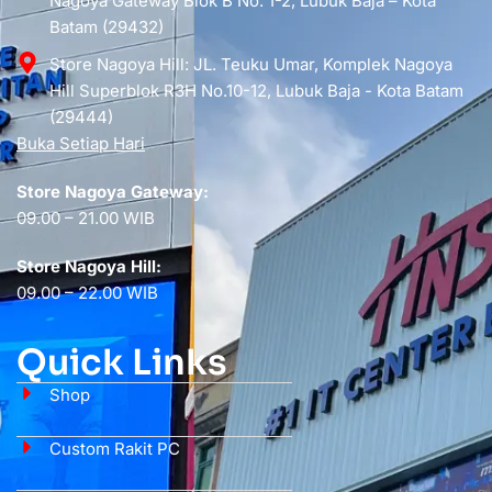
Nagoya Gateway Blok B No. 1-2, Lubuk Baja – Kota
Batam (29432)
Store Nagoya Hill: JL. Teuku Umar, Komplek Nagoya
Hill Superblok R3H No.10-12, Lubuk Baja - Kota Batam
(29444)
Buka Setiap Hari
Store Nagoya Gateway:
09.00 – 21.00 WIB
Store Nagoya Hill:
09.00 – 22.00 WIB
Quick Links
Shop
Custom Rakit PC