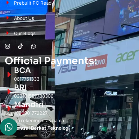
Prebuilt PC Ready
About Us
Our Blogs
Official Payments:
BCA
0617751333
BRI
033101557788306
Mandiri
1090001772227
Semua rekening atas nama:
PT. Sentral Berkat Teknologi