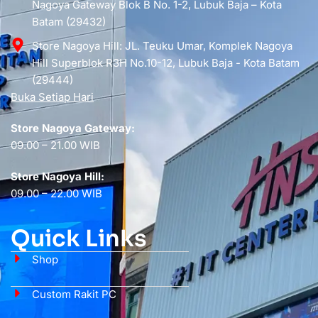
Nagoya Gateway Blok B No. 1-2, Lubuk Baja – Kota
Batam (29432)
Store Nagoya Hill: JL. Teuku Umar, Komplek Nagoya
Hill Superblok R3H No.10-12, Lubuk Baja - Kota Batam
(29444)
Buka Setiap Hari
Store Nagoya Gateway:
09.00 – 21.00 WIB
Store Nagoya Hill:
09.00 – 22.00 WIB
Quick Links
Shop
Custom Rakit PC