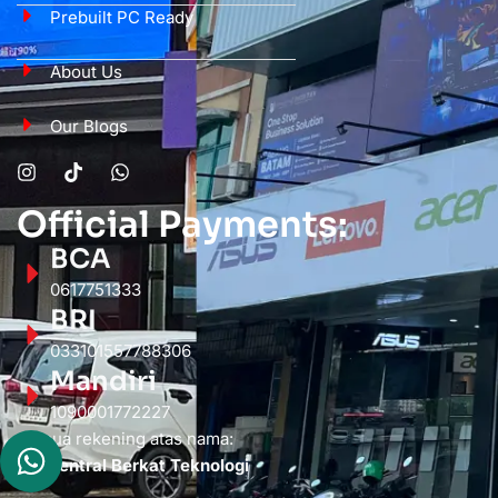
Prebuilt PC Ready
About Us
Our Blogs
Official Payments:
BCA
0617751333
BRI
033101557788306
Mandiri
1090001772227
Semua rekening atas nama:
PT. Sentral Berkat Teknologi