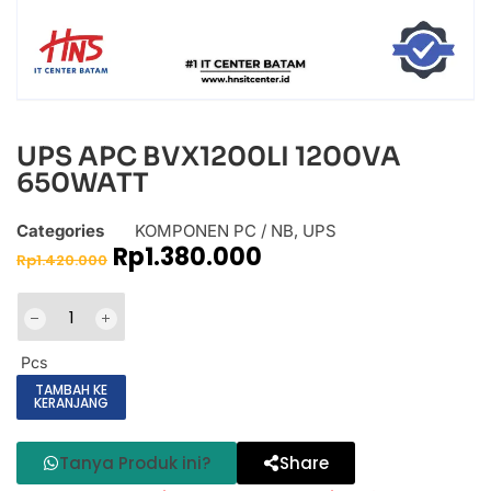
UPS APC BVX1200LI 1200VA
650WATT
Categories
KOMPONEN PC / NB
,
UPS
Rp
1.380.000
Rp
1.420.000
Pcs
TAMBAH KE
KERANJANG
Tanya Produk ini?
Share