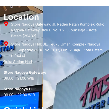
Location
Store Nagoya Gateway: Jl. Raden Patah Komplek Ruko
Nagoya Gateway Blok B No. 1-2, Lubuk Baja – Kota
Batam (29432)
Store Nagoya Hill: JL. Teuku Umar, Komplek Nagoya
Hill Superblok R3H No.10-12, Lubuk Baja - Kota Batam
(29444)
Buka Setiap Hari
Store Nagoya Gateway:
09.00 – 21.00 WIB
Store Nagoya Hill:
09.00 – 22.00 WIB