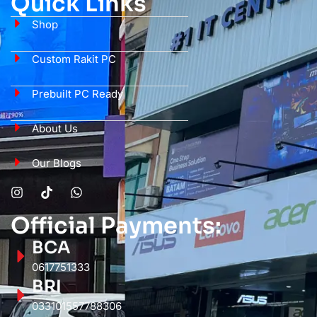
Quick Links
Shop
Custom Rakit PC
Prebuilt PC Ready
About Us
Our Blogs
Official Payments:
BCA
0617751333
BRI
033101557788306