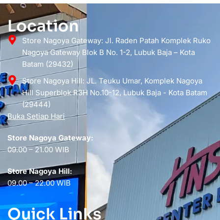
Location
Store Nagoya Gateway: Jl. Raden Patah Komplek Ruko
Nagoya Gateway Blok B No. 1-2, Lubuk Baja – Kota
Batam (29432)
Store Nagoya Hill: JL. Teuku Umar, Komplek Nagoya
Hill Superblok R3H No.10-12, Lubuk Baja - Kota Batam
(29444)
Buka Setiap Hari
Store Nagoya Gateway:
09.00 – 21.00 WIB
Store Nagoya Hill:
09.00 – 22.00 WIB
Quick Links