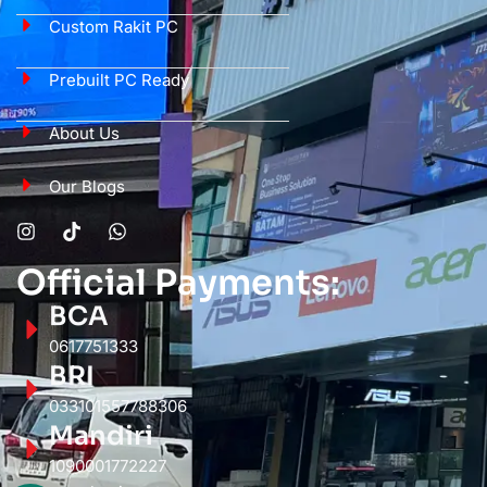
Custom Rakit PC
Prebuilt PC Ready
About Us
Our Blogs
Official Payments:
BCA
0617751333
BRI
033101557788306
Mandiri
1090001772227