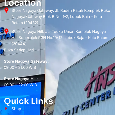
Location
Store Nagoya Gateway: Jl. Raden Patah Komplek Ruko
Nagoya Gateway Blok B No. 1-2, Lubuk Baja – Kota
Batam (29432)
Store Nagoya Hill: JL. Teuku Umar, Komplek Nagoya
Hill Superblok R3H No.10-12, Lubuk Baja - Kota Batam
(29444)
Buka Setiap Hari
Store Nagoya Gateway:
09.00 – 21.00 WIB
Store Nagoya Hill:
09.00 – 22.00 WIB
Quick Links
Shop