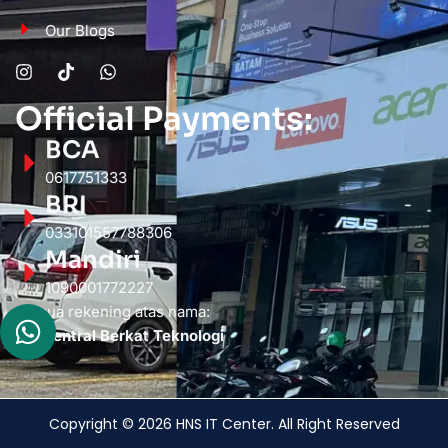
Our Blogs
Official Payments:
BCA
0617751333
BRI
033101557788306
Mandiri
1090001772227
Semua rekening atas nama:
PT. Sentral Berkat Teknologi
Copyright © 2026 HNS IT Center. All Right Reserved