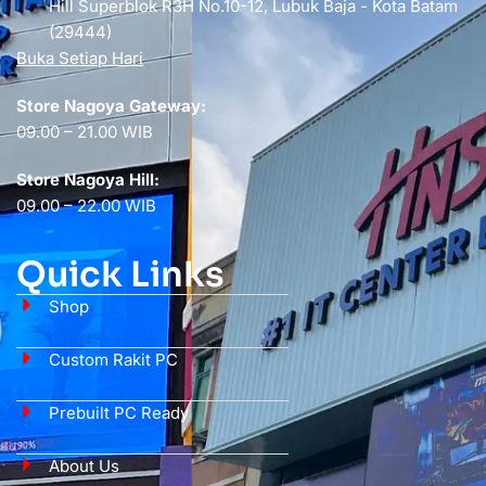
Hill Superblok R3H No.10-12, Lubuk Baja - Kota Batam
(29444)
Buka Setiap Hari
Store Nagoya Gateway:
09.00 – 21.00 WIB
Store Nagoya Hill:
09.00 – 22.00 WIB
Quick Links
Shop
Custom Rakit PC
Prebuilt PC Ready
About Us