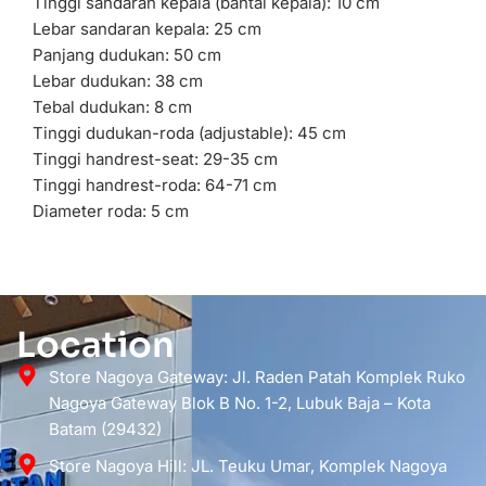
Tinggi sandaran kepala (bantal kepala): 10 cm
Lebar sandaran kepala: 25 cm
Panjang dudukan: 50 cm
Lebar dudukan: 38 cm
Tebal dudukan: 8 cm
Tinggi dudukan-roda (adjustable): 45 cm
Tinggi handrest-seat: 29-35 cm
Tinggi handrest-roda: 64-71 cm
Diameter roda: 5 cm
Location
Store Nagoya Gateway: Jl. Raden Patah Komplek Ruko
Nagoya Gateway Blok B No. 1-2, Lubuk Baja – Kota
Batam (29432)
Store Nagoya Hill: JL. Teuku Umar, Komplek Nagoya