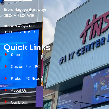
Store Nagoya Gateway:
09.00 – 21.00 WIB
Store Nagoya Hill:
09.00 – 22.00 WIB
Quick Links
Shop
Custom Rakit PC
Prebuilt PC Ready
About Us
Our Blogs