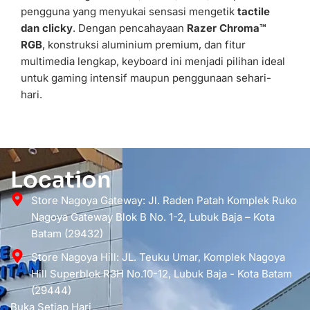
pengguna yang menyukai sensasi mengetik
tactile
dan clicky
. Dengan pencahayaan
Razer Chroma™
RGB
, konstruksi aluminium premium, dan fitur
multimedia lengkap, keyboard ini menjadi pilihan ideal
untuk gaming intensif maupun penggunaan sehari-
hari.
Location
Store Nagoya Gateway: Jl. Raden Patah Komplek Ruko
Nagoya Gateway Blok B No. 1-2, Lubuk Baja – Kota
Batam (29432)
Store Nagoya Hill: JL. Teuku Umar, Komplek Nagoya
Hill Superblok R3H No.10-12, Lubuk Baja - Kota Batam
(29444)
Buka Setiap Hari