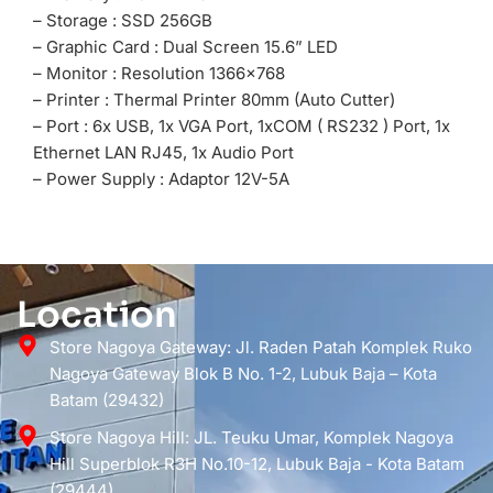
– Storage : SSD 256GB
– Graphic Card : Dual Screen 15.6” LED
– Monitor : Resolution 1366×768
– Printer : Thermal Printer 80mm (Auto Cutter)
– Port : 6x USB, 1x VGA Port, 1xCOM ( RS232 ) Port, 1x
Ethernet LAN RJ45, 1x Audio Port
– Power Supply : Adaptor 12V-5A
Location
Store Nagoya Gateway: Jl. Raden Patah Komplek Ruko
Nagoya Gateway Blok B No. 1-2, Lubuk Baja – Kota
Batam (29432)
Store Nagoya Hill: JL. Teuku Umar, Komplek Nagoya
Hill Superblok R3H No.10-12, Lubuk Baja - Kota Batam
(29444)