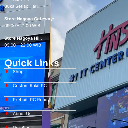
Buka Setiap Hari
Store Nagoya Gateway:
09.00 – 21.00 WIB
Store Nagoya Hill:
09.00 – 22.00 WIB
Quick Links
Shop
Custom Rakit PC
Prebuilt PC Ready
About Us
Our Blogs