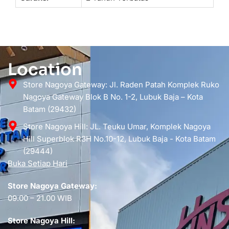
Location
Store Nagoya Gateway: Jl. Raden Patah Komplek Ruko
Nagoya Gateway Blok B No. 1-2, Lubuk Baja – Kota
Batam (29432)
Store Nagoya Hill: JL. Teuku Umar, Komplek Nagoya
Hill Superblok R3H No.10-12, Lubuk Baja - Kota Batam
(29444)
Buka Setiap Hari
Store Nagoya Gateway:
09.00 – 21.00 WIB
Store Nagoya Hill: