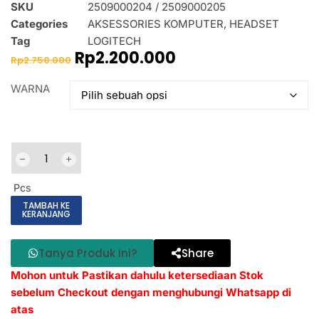
SKU
2509000204 / 2509000205
Categories
AKSESSORIES KOMPUTER
,
HEADSET
Tag
LOGITECH
Rp
2.200.000
Rp
2.750.000
WARNA
Pcs
TAMBAH KE
KERANJANG
Tanya Produk ini?
Share
Mohon untuk Pastikan dahulu ketersediaan Stok
sebelum Checkout dengan menghubungi Whatsapp di
atas