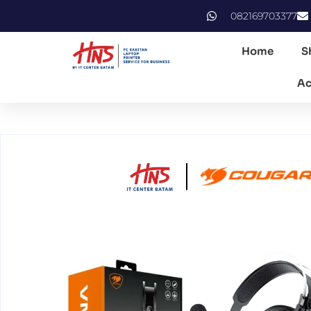
082169703377
Home
S
Ac