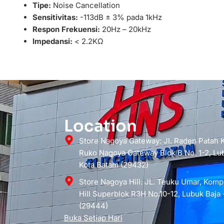
Tipe:
Noise Cancellation
Sensitivitas:
-113dB ± 3% pada 1kHz
Respon Frekuensi:
20Hz – 20kHz
Impedansi:
< 2.2KΩ
Location
Store Nagoya Gateway: Jl. Raden Patah
Ruko Nagoya Gateway Blok B No. 1-2, Lub
Kota Batam (29432)
Store Nagoya Hill: JL. Teuku Umar, Kom
Hill Superblok R3H No.10-12, Lubuk Baja 
(29444)
Buka Setiap Hari