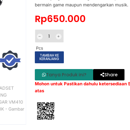
bermain game maupun mendengarkan musik.
Rp
650.000
Pcs
TAMBAH KE
KERANJANG
Tanya Produk ini?
Share
Mohon untuk Pastikan dahulu ketersediaan
atas