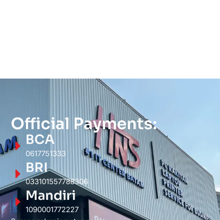
Official Payments:
BCA
0617751333
BRI
033101557788306
Mandiri
1090001772227