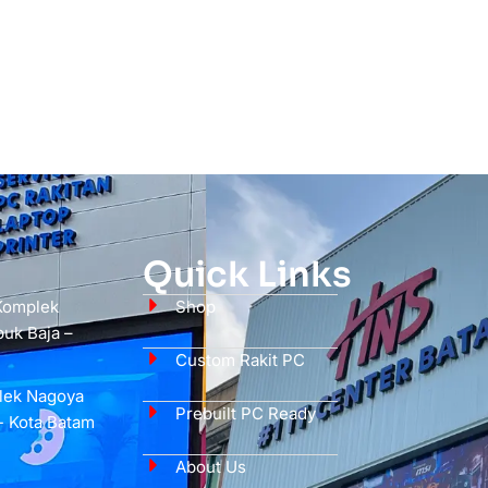
Quick Links
 Komplek
Shop
uk Baja –
Custom Rakit PC
plek Nagoya
Prebuilt PC Ready
- Kota Batam
About Us