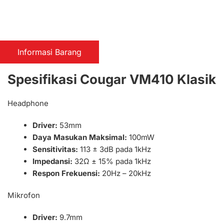
Informasi Barang
Spesifikasi Cougar VM410 Klasik
Headphone
Driver:
53mm
Daya Masukan Maksimal:
100mW
Sensitivitas:
113 ± 3dB pada 1kHz
Impedansi:
32Ω ± 15% pada 1kHz
Respon Frekuensi:
20Hz – 20kHz
Mikrofon
Driver:
9.7mm