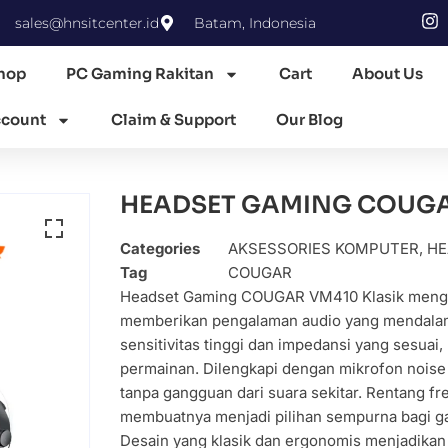
sales@hnsitcenter.id
Batam, Indonesia
hop
PC Gaming Rakitan
Cart
About Us
count
Claim & Support
Our Blog
HEADSET GAMING COUGA
Categories
AKSESSORIES KOMPUTER
,
HE
Tag
COUGAR
Headset Gaming COUGAR VM410 Klasik menghad
memberikan pengalaman audio yang mendalam 
sensitivitas tinggi dan impedansi yang sesuai
permainan. Dilengkapi dengan mikrofon noise
tanpa gangguan dari suara sekitar. Rentang f
membuatnya menjadi pilihan sempurna bagi 
Desain yang klasik dan ergonomis menjadikan