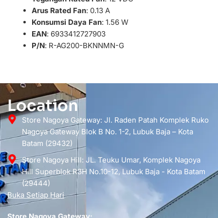
Arus Rated Fan
: 0.13 A
Konsumsi Daya Fan
: 1.56 W
EAN
: 6933412727903
P/N
: R-AG200-BKNNMN-G
Location
Store Nagoya Gateway: Jl. Raden Patah Komplek Ruko
Nagoya Gateway Blok B No. 1-2, Lubuk Baja – Kota
Batam (29432)
Store Nagoya Hill: JL. Teuku Umar, Komplek Nagoya
Hill Superblok R3H No.10-12, Lubuk Baja - Kota Batam
(29444)
Buka Setiap Hari
Store Nagoya Gateway: