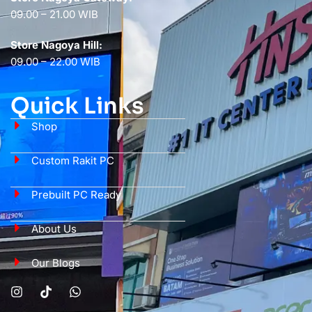
09.00 – 21.00 WIB
Store Nagoya Hill:
09.00 – 22.00 WIB
Quick Links
Shop
Custom Rakit PC
Prebuilt PC Ready
About Us
Our Blogs