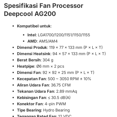
Spesifikasi Fan Processor
Deepcool AG200
Kompatibel untuk
:
Intel
: LGA1700/1200/1151/1150/1155
AMD
: AM5/AM4
Dimensi Produk
: 119 × 77 × 133 mm (P × L × T)
Dimensi Heatsink
: 94 × 57 × 133 mm (P × L × T)
Berat Bersih
: 304 g
Heatpipe
: Ø6 mm × 2 pcs
Dimensi Fan
: 92 × 92 × 25 mm (P × L × T)
Kecepatan Fan
: 500 ~ 3050 RPM ± 10%
Aliran Udara Fan
: 36.75 CFM
Tekanan Udara Fan
: 2.89 mmAq
Kebisingan Fan
: ≤ 30.5 dB(A)
Konektor Fan
: 4-pin PWM
Tipe Bearing
: Hydro Bearing
Tegangan Rated Fan
: 12 VDC