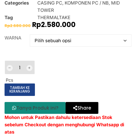
Categories
CASING PC
,
KOMPONEN PC / NB
,
MID
TOWER
Tag
THERMALTAKE
Rp
2.580.000
Rp
2.680.000
WARNA
Pcs
TAMBAH KE
KERANJANG
Tanya Produk ini?
Share
Mohon untuk Pastikan dahulu ketersediaan Stok
sebelum Checkout dengan menghubungi Whatsapp di
atas