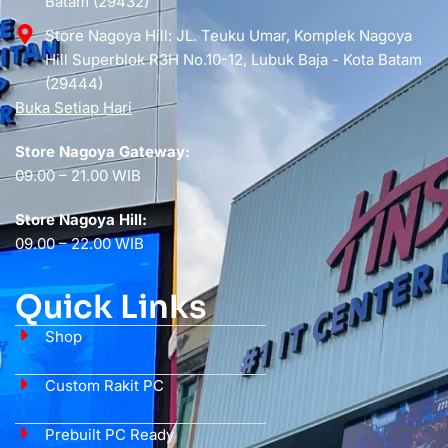
Batam (29432)
Store Nagoya Hill: JL. Teuku Umar, Komplek Nagoya
Hill Superblok R3H No.10-12, Lubuk Baja - Kota Batam
(29444)
Buka Setiap Hari
Store Nagoya Gateway:
09.00 – 21.00 WIB
Store Nagoya Hill:
09.00 – 22.00 WIB
Quick Links
Shop
Custom Rakit PC
Prebuilt PC Ready