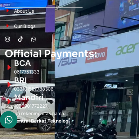
About Us
Our Blogs
Official Payments:
BCA
0617751333
BRI
033101557788306
Mandiri
1090001772227
Semua rekening atas nama:
PT. Sentral Berkat Teknologi