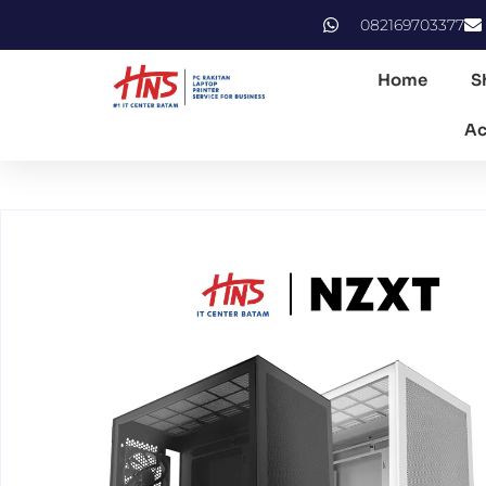
082169703377
Home
S
Ac