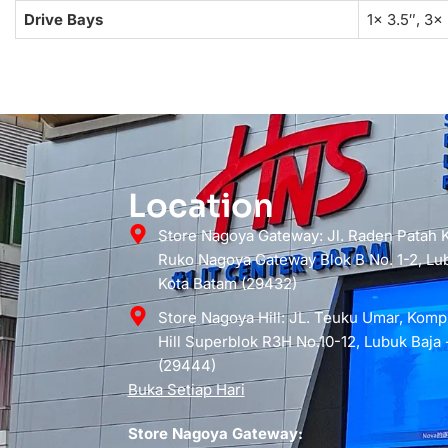
Drive Bays
1x 3.5″, 3x
Location
Store Nagoya Gateway: Jl. Raden Patah
Ruko Nagoya Gateway Blok B No. 1-2, Lub
Kota Batam (29432)
Store Nagoya Hill: JL. Teuku Umar, Kom
Hill Superblok R3H No.10-12, Lubuk Baja 
(29444)
Buka Setiap Hari
Store Nagoya Gateway: