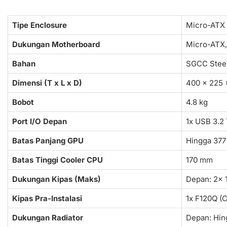
Tipe Enclosure
Micro-ATX 
Dukungan Motherboard
Micro-ATX,
Bahan
SGCC Steel
Dimensi (T x L x D)
400 x 225
Bobot
4.8 kg
Port I/O Depan
1x USB 3.2
Batas Panjang GPU
Hingga 377
Batas Tinggi Cooler CPU
170 mm
Dukungan Kipas (Maks)
Depan: 2x 
Kipas Pra-Instalasi
1x F120Q (C
Dukungan Radiator
Depan: Hin