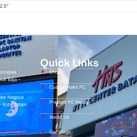
 2.5″
Quick Links
 Komplek
Shop
uk Baja –
Custom Rakit PC
plek Nagoya
Prebuilt PC Ready
- Kota Batam
About Us
Our Blogs