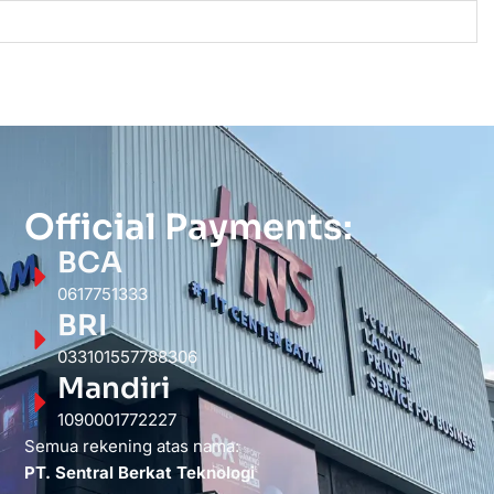
Official Payments:
BCA
0617751333
BRI
033101557788306
Mandiri
1090001772227
Semua rekening atas nama:
PT. Sentral Berkat Teknologi