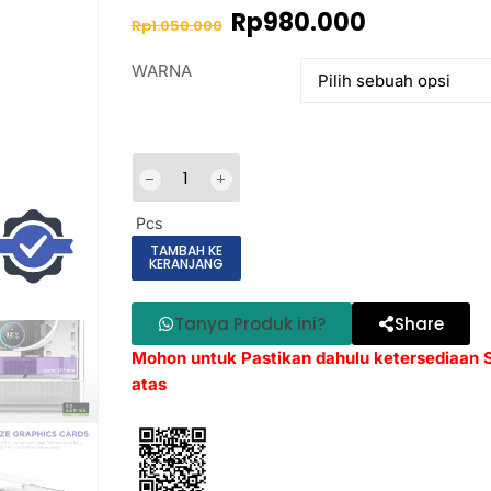
Rp
980.000
Rp
1.050.000
WARNA
Pcs
TAMBAH KE
KERANJANG
Tanya Produk ini?
Share
Mohon untuk Pastikan dahulu ketersediaan
atas