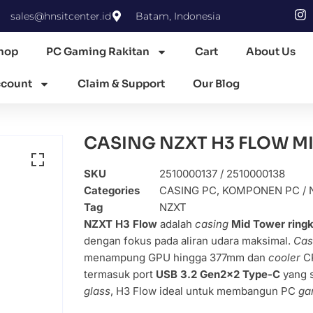
sales@hnsitcenter.id
Batam, Indonesia
hop
PC Gaming Rakitan
Cart
About Us
count
Claim & Support
Our Blog
CASING NZXT H3 FLOW M
SKU
2510000137 / 2510000138
Categories
CASING PC
,
KOMPONEN PC / 
Tag
NZXT
NZXT H3 Flow
adalah
casing
Mid Tower ring
dengan fokus pada aliran udara maksimal.
Cas
menampung GPU hingga 377mm dan
cooler
CP
termasuk port
USB 3.2 Gen2x2 Type-C
yang s
glass
, H3 Flow ideal untuk membangun PC
ga