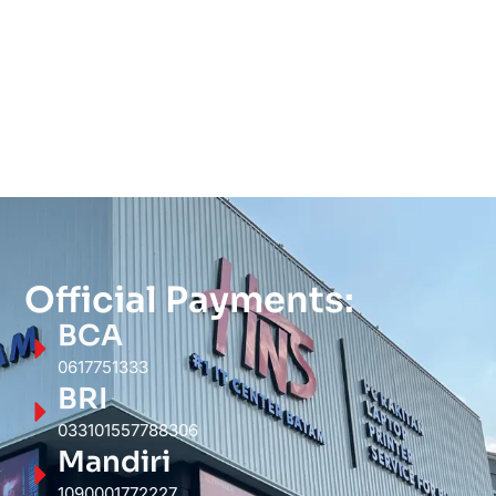
Official Payments:
BCA
0617751333
BRI
033101557788306
Mandiri
1090001772227