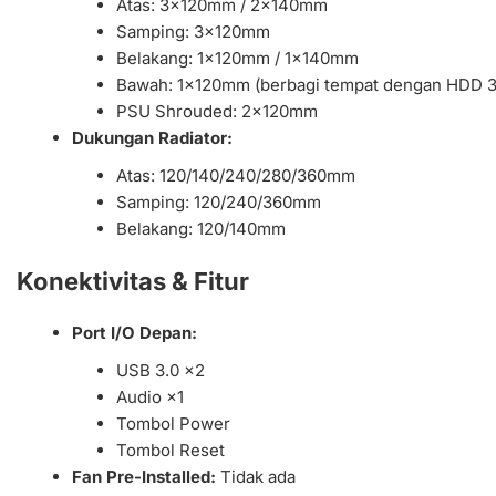
Atas: 3×120mm / 2×140mm
Samping: 3×120mm
Belakang: 1×120mm / 1×140mm
Bawah: 1×120mm (berbagi tempat dengan HDD 3
PSU Shrouded: 2×120mm
Dukungan Radiator:
Atas: 120/140/240/280/360mm
Samping: 120/240/360mm
Belakang: 120/140mm
Konektivitas & Fitur
Port I/O Depan:
USB 3.0 ×2
Audio ×1
Tombol Power
Tombol Reset
Fan Pre-Installed:
Tidak ada