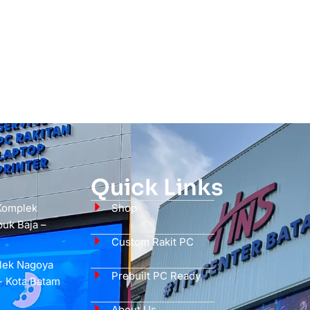
Quick Links
 Komplek
Shop
uk Baja –
Custom Rakit PC
plek Nagoya
Prebuilt PC Ready
- Kota Batam
About Us