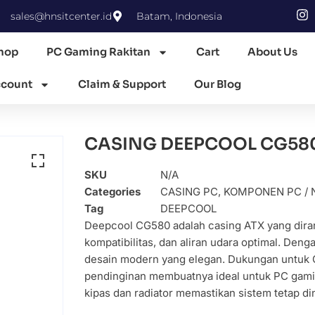
sales@hnsitcenter.id
Batam, Indonesia
hop
PC Gaming Rakitan
Cart
About Us
count
Claim & Support
Our Blog
CASING DEEPCOOL CG580
SKU
N/A
Categories
CASING PC
,
KOMPONEN PC / 
Tag
DEEPCOOL
Deepcool CG580 adalah casing ATX yang dira
kompatibilitas, dan aliran udara optimal. Den
desain modern yang elegan. Dukungan untuk 
pendinginan membuatnya ideal untuk PC gamin
kipas dan radiator memastikan sistem tetap di