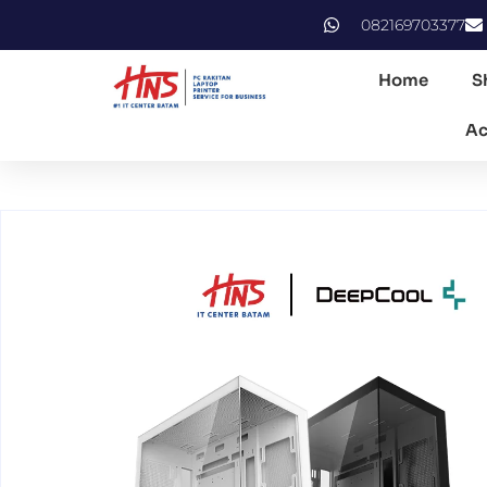
082169703377
Home
S
Ac