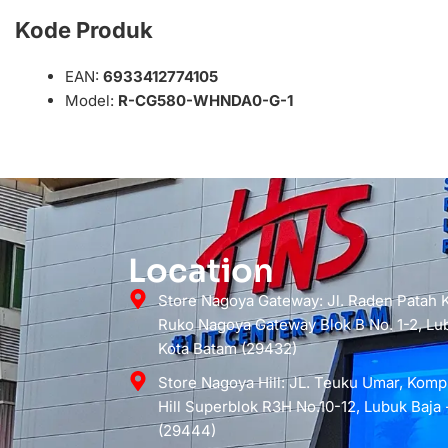
Kode Produk
EAN:
6933412774105
Model:
R-CG580-WHNDA0-G-1
Location
Store Nagoya Gateway: Jl. Raden Patah
Ruko Nagoya Gateway Blok B No. 1-2, Lub
Kota Batam (29432)
Store Nagoya Hill: JL. Teuku Umar, Kom
Hill Superblok R3H No.10-12, Lubuk Baja 
(29444)