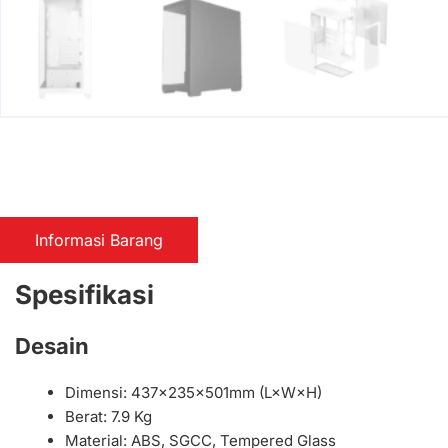
Informasi Barang
Spesifikasi
Desain
Dimensi: 437×235×501mm (L×W×H)
Berat: 7.9 Kg
Material: ABS, SGCC, Tempered Glass