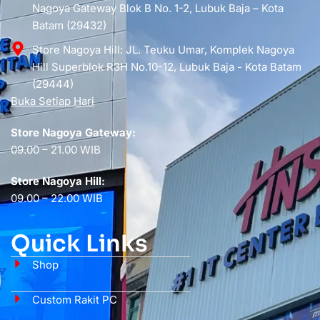
Nagoya Gateway Blok B No. 1-2, Lubuk Baja – Kota
Batam (29432)
Store Nagoya Hill: JL. Teuku Umar, Komplek Nagoya
Hill Superblok R3H No.10-12, Lubuk Baja - Kota Batam
(29444)
Buka Setiap Hari
Store Nagoya Gateway:
09.00 – 21.00 WIB
Store Nagoya Hill:
09.00 – 22.00 WIB
Quick Links
Shop
Custom Rakit PC