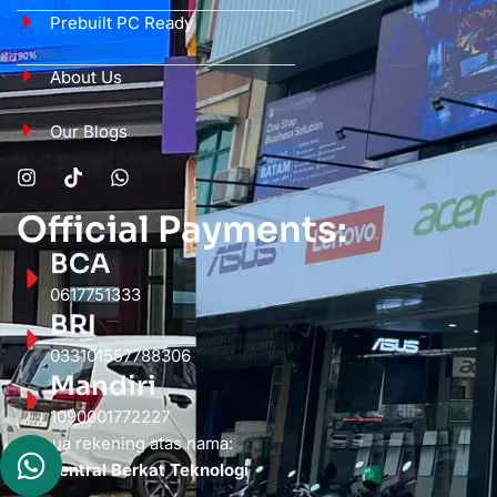
Prebuilt PC Ready
About Us
Our Blogs
Official Payments:
BCA
0617751333
BRI
033101557788306
Mandiri
1090001772227
Semua rekening atas nama:
PT. Sentral Berkat Teknologi