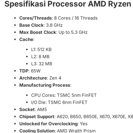
Spesifikasi Processor AMD Ryzen
Cores/Threads
: 8 Cores / 16 Threads
Base Clock
: 3.8 GHz
Max Boost Clock
: Up to 5.3 GHz
Cache
:
L1: 512 KB
L2: 8 MB
L3: 32 MB
TDP
: 65W
Architecture
: Zen 4
Manufacturing Process
:
CPU Cores: TSMC 5nm FinFET
I/O Die: TSMC 6nm FinFET
Socket
: AM5
Chipset Support
: A620, B650, B650E, X670, X670E, X
Unlocked for Overclocking
: Yes
Cooling Solution
: AMD Wraith Prism