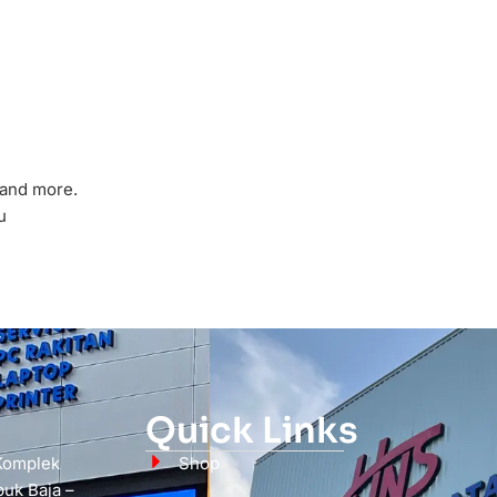
 and more.
u
Quick Links
 Komplek
Shop
uk Baja –