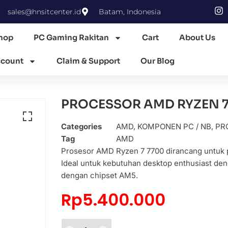
sales@hnsitcenter.id
Batam, Indonesia
hop
PC Gaming Rakitan
Cart
About Us
count
Claim & Support
Our Blog
PROCESSOR AMD RYZEN 7 
Categories
AMD
,
KOMPONEN PC / NB
,
PR
Tag
AMD
Prosesor AMD Ryzen 7 7700 dirancang untuk p
Ideal untuk kebutuhan desktop enthusiast den
dengan chipset AM5.
Rp
5.400.000