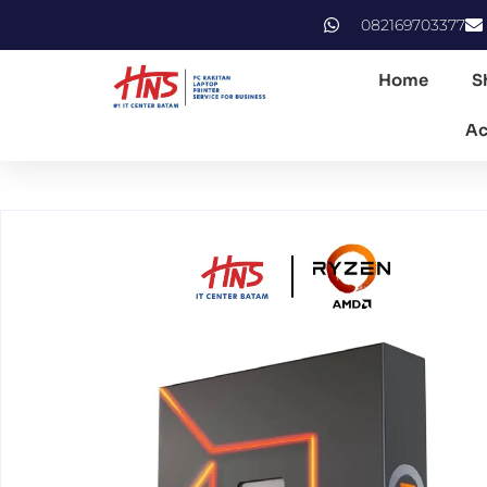
082169703377
Home
S
Ac