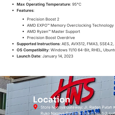
Max Operating Temperature
: 95°C
Features
:
Precision Boost 2
AMD EXPO™ Memory Overclocking Technology
AMD Ryzen™ Master Support
Precision Boost Overdrive
Supported Instructions
: AES, AVX512, FMA3, SSE4.2,
OS Compatibility
: Windows 11/10 64-Bit, RHEL, Ubunt
Launch Date
: January 14, 2023
Location
Store Nagoya Gateway: Jl. Raden Patah
Ruko Nagoya Gateway Blok B No. 1-2, Lub