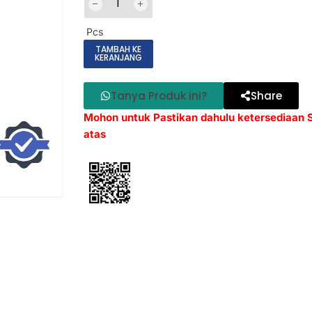
Pcs
TAMBAH KE
KERANJANG
Tanya Produk ini?
Share
Mohon untuk Pastikan dahulu ketersediaan
atas