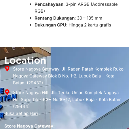
Pencahayaan
: 3-pin ARGB (Addressable
RGB)
Rentang Dukungan
: 30 – 135 mm
Dukungan GPU
: Hingga 2 kartu grafis
Location
Store Nagoya Gateway: Jl. Raden Patah Komplek Ruko
Nagoya Gateway Blok B No. 1-2, Lubuk Baja – Kota
Batam (29432)
Store Nagoya Hill: JL. Teuku Umar, Komplek Nagoya
Hill Superblok R3H No.10-12, Lubuk Baja - Kota Batam
(29444)
Buka Setiap Hari
Store Nagoya Gateway: