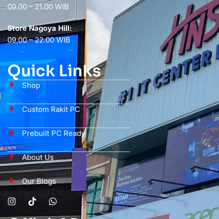
09.00 – 21.00 WIB
Store Nagoya Hill:
09.00 – 22.00 WIB
Quick Links
Shop
Custom Rakit PC
Prebuilt PC Ready
About Us
Our Blogs